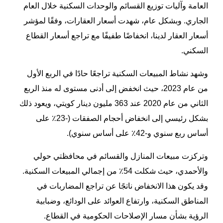
العامة وآليات توزيع القسائم والوحدات السكنية خلال العام
الجاري. وبشكل عام، شهدت أسعار العقارات، وفقًا لمؤشر
أسعار العقار لدينا، انخفاضًا طفيفًا مع تراجع أسعار القطاع
السكني.
وشهد نشاط المبيعات السكنية تراجعًا حادًا في الربع الأول
من عام 2023، حيث انخفض إلى أدنى مستوى له منذ الربع
الثاني من عام 2020 عند 363 مليون دينار كويتي، ويعود ذلك
بشكل رئيسي إلى انخفاض أحجام الصفقات (-23٪ على
أساس ربع سنوي و-42٪ على أساس سنوي).
وتركزت مبيعات المنازل والقسائم في محافظتي حولي
والأحمدي، حيث شكلت 54٪ من إجمالي المبيعات السكنية.
وقد يكون هذا الانخفاض ناتجًا عن تراجع المضاربات في
المناطق السكنية، وارتفاع العوائد على الودائع، وضبابية
الرؤية بشأن مسار الإصلاحات الحكومية في القطاع.