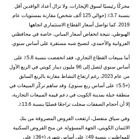
محركًا رئيسيًا لسوق الإيجارات. ولا تزال أعداد الوافدين أقل
بنسبة 3.7٪ (حوالي 125 ألف شخص) مقارنة بمستويات عام
2019. كما تواصل أسعار القطاع الاستثماري اتجاهها
الهبوطي، نتيجة انخفاض أسعار المباني، خاصة في محافظتي
الفروانية والأحمدي، لتصبح شبه مستقرة على أساس سنوي.
أما مبيعات القطاع التجاري، فقد انخفضت بنسبة 5.8٪ على
أساس سنوي لتصل إلى 96 مليون دينار كويتي في الربع الأول
من عام 2023، رغم ارتفاع النشاط مقارنة بالربع السابق
(+5.5٪ على أساس ربع سنوي). وقد ساهم تركّز المبيعات في
منطقة جبلة بمدينة الكويت في دعم قيمة المبيعات التجارية،
إلا أن أحجام الصفقات سجلت تراجعًا فصليًا بنسبة 13.6٪.
وفي سياق منفصل، ارتفعت القروض المصروفة من بنك
الائتمان الكويتي، الجهة المسؤولة عن منح القروض السكنية
للمواطنين، بنسبة 49٪ على أساس شهري (+36٪ على