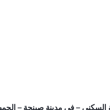
لسكني – في مدينة صبنجة – الجمهو