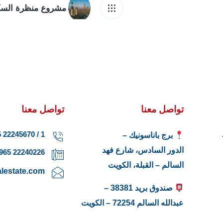
مشروع منظرة السك
تواصل معنا
تواصل معنا
1 / 22245670 965+
برج باناسونيك –
الدور السادس، شارع فهد
22240226 965+
السالم – القبلة، الكويت
lestate.com
صندوق بريد 38381 –
عبدالله السالم 72254 – الكويت