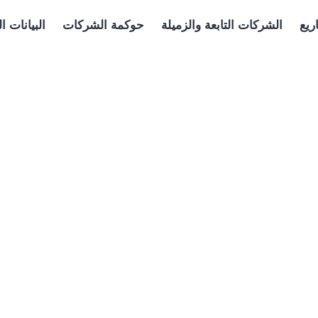
مشروع بهجة السكني
ة – الجمهورية التركية
ريع
الشركات التابعة والزميلة
حوكمة الشركات
البيانات ال